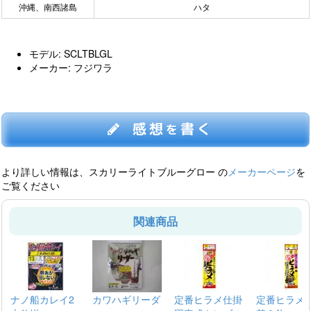
沖縄、南西諸島
ハタ
モデル: SCLTBLGL
メーカー: フジワラ
感想
書く
を
より詳しい情報は、スカリーライトブルーグロー の
メーカーページ
を
ご覧ください
関連商品
ナノ船カレイ2
カワハギリーダ
定番ヒラメ仕掛
定番ヒラメ