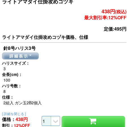
ライトアマダイ仕掛攻めコヅキ
438円
(税込)
最大割引率:12%OFF
定価:495円
ライトアマダイ仕掛攻めコヅキ価格、仕様
針8号ハリス3号
詳細表示
ハリスサイズ：
3
全長(cm)：
100
ハリ号数：
8
仕様：
2組入 ガン玉2B2個入
[ 詳細を閉じる ]
価格：
438
円
割引：
12%OFF