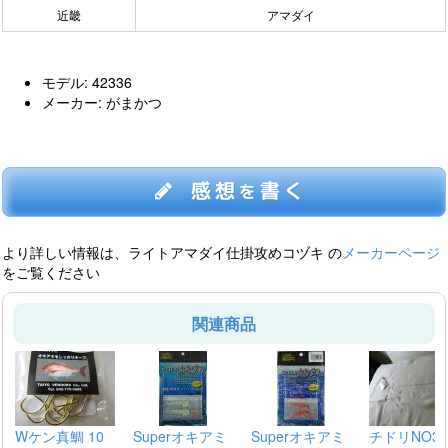
近畿
アマダイ
モデル: 42336
メーカー: がまかつ
感想
書く
を
より詳しい情報は、ライトアマダイ仕掛攻めコヅキ の
メーカーページ
をご覧ください
関連商品
Wケン真鯛 10
Superオキアミ
Superオキアミ
チドリNO30