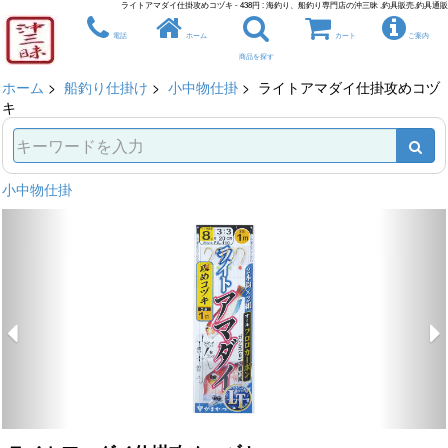
ライトアマダイ仕掛攻めコヅキ - 438円 : 海釣り、船釣り専門店の沖三昧 ,釣具販売,釣具通販
電話
ホーム
カート
ご案内
商品を探す
ホーム
>
船釣り仕掛け
>
小中物仕掛
> ライトアマダイ仕掛攻めコヅ
キ
小中物仕掛