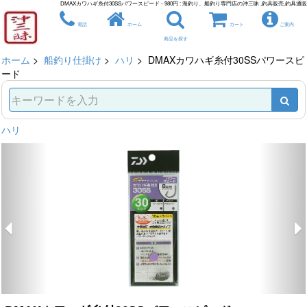
DMAXカワハギ糸付30SSパワースピード - 980円 : 海釣り、船釣り専門店の沖三昧 ,釣具販売,釣具通販
電話
ホーム
カート
ご案内
商品を探す
ホーム
>
船釣り仕掛け
>
ハリ
> DMAXカワハギ糸付30SSパワースピ
ード
ハリ