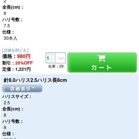
2
全長(cm)：
8
ハリ号数：
7.5
仕様：
30本入
[ 詳細を閉じる ]
価格：
980
円
割引：
20%OFF
カート
在庫：29
定価：1,221円
針8.0ハリス2.5ハリス長8cm
詳細表示
ハリスサイズ：
2.5
全長(cm)：
8
ハリ号数：
8
仕様：