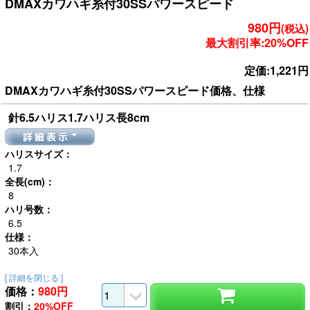
DMAXカワハギ糸付30SSパワースピード
980円
(税込)
最大割引率:20%OFF
定価:1,221円
DMAXカワハギ糸付30SSパワースピード価格、仕様
針6.5ハリス1.7ハリス長8cm
詳細表示
ハリスサイズ：
1.7
全長(cm)：
8
ハリ号数：
6.5
仕様：
30本入
[ 詳細を閉じる ]
価格：
980
円
割引：
20%OFF