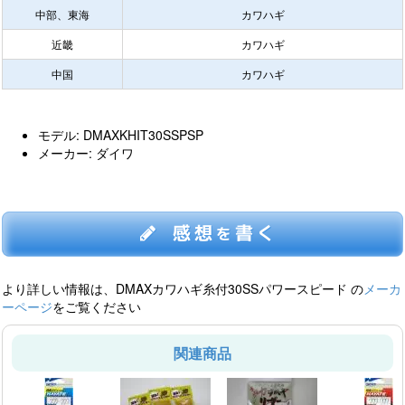
中部、東海
カワハギ
近畿
カワハギ
中国
カワハギ
モデル: DMAXKHIT30SSPSP
メーカー: ダイワ
感想
書く
を
より詳しい情報は、DMAXカワハギ糸付30SSパワースピード の
メーカ
ーページ
をご覧ください
関連商品