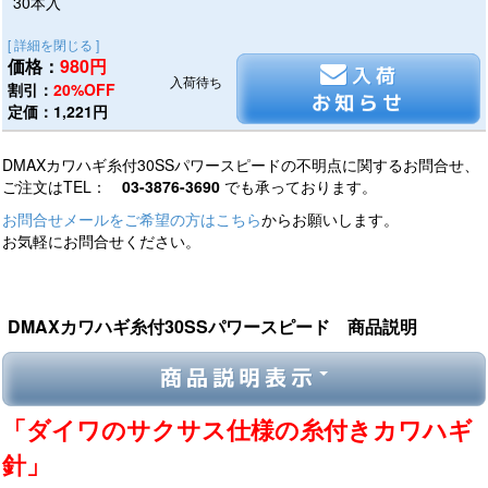
30本入
[ 詳細を閉じる ]
価格：
980
円
入荷
入荷待ち
割引：
20%OFF
お知らせ
定価：1,221円
DMAXカワハギ糸付30SSパワースピードの不明点に関するお問合せ、
ご注文はTEL：
03-3876-3690
でも承っております。
お問合せメールをご希望の方はこちら
からお願いします。
お気軽にお問合せください。
DMAXカワハギ糸付30SSパワースピード 商品説明
商品説明表示
「ダイワのサクサス仕様の糸付きカワハギ
針」