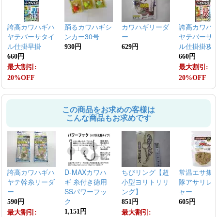
誇高カワハギハ
踊るカワハギシ
カワハギリーダ
誇高カワハ
ヤテバーサタイ
ンカー30号
ー
ヤテバーサ
ル仕掛早掛
ル仕掛掛攻
930円
629円
660円
660円
最大割引:
最大割引:
20%OFF
20%OFF
この商品をお求めの客様は
こんな商品もお求めです
誇高カワハギハ
D-MAXカワハ
ちびリング【超
常温エサ集
ヤテ幹糸リーダ
ギ 糸付き徳用
小型ヨリトリリ
隊アサリレ
ー
SSパワーフッ
ング】
ャー
ク
590円
851円
605円
1,151円
最大割引:
最大割引: