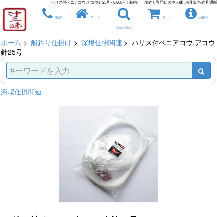
ハリス付ベニアコウ,アコウ針25号 - 6,600円 : 海釣り、船釣り専門店の沖三昧 ,釣具販売,釣具通販
電話
ホーム
カート
ご案内
商品を探す
ホーム
>
船釣り仕掛け
>
深場仕掛関連
> ハリス付ベニアコウ,アコウ
針25号
深場仕掛関連