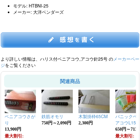
モデル: HTBNI-25
メーカー: 大洋ベンダーズ
感想
書く
を
より詳しい情報は、ハリス付ベニアコウ,アコウ針25号 の
メーカーペー
ジ
をご覧ください
関連商品
ベニアコウさが
鉄筋オモリ
木製掛枠65CM
パニックベ
り
アコウL150
750円～2,090円
2,300円
13,900円
650円～713
最大割引:
最大割引: