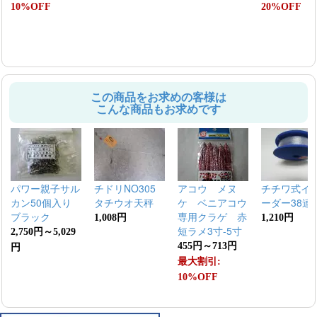
10%OFF
20%OFF
この商品をお求めの客様は
こんな商品もお求めです
パワー親子サル
チドリNO305
アコウ メヌ
チチワ式イ
カン50個入り
タチウオ天秤
ケ ベニアコウ
ーダー38連
ブラック
専用クラゲ 赤
1,008円
1,210円
短ラメ3寸-5寸
2,750円～5,029
455円～713円
円
最大割引:
10%OFF