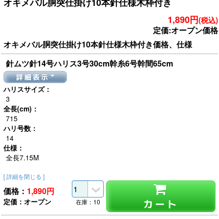
オキメバル胴突仕掛け10本針仕様木枠付き
1,890円
(税込)
定価:オープン価格
オキメバル胴突仕掛け10本針仕様木枠付き価格、仕様
針ムツ針14号ハリス3号30cm幹糸6号幹間65cm
詳細表示
ハリスサイズ：
3
全長(cm)：
715
ハリ号数：
14
仕様：
全長7.15M
[ 詳細を閉じる ]
価格：
1,890
円
定価：オープン
カート
在庫：10