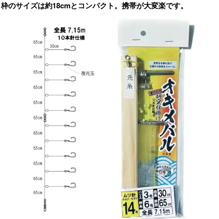
枠のサイズは約18cmとコンパクト。携帯が大変楽です。