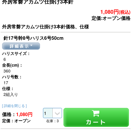
外房常磐アカムツ仕掛け3本針
1,080円
(税込)
定価:オープン価格
外房常磐アカムツ仕掛け3本針価格、仕様
針17号幹8号ハリス6号50cm
詳細表示
ハリスサイズ：
6
全長(cm)：
360
ハリ号数：
17
仕様：
2組入り
[ 詳細を閉じる ]
価格：
1,080
円
定価：オープン
カート
在庫：3