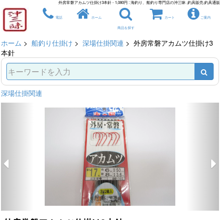
外房常磐アカムツ仕掛け3本針 - 1,080円 : 海釣り、船釣り専門店の沖三昧 ,釣具販売,釣具通販
電話
ホーム
カート
ご案内
商品を探す
ホーム
>
船釣り仕掛け
>
深場仕掛関連
> 外房常磐アカムツ仕掛け3
本針
深場仕掛関連