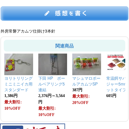
感想
書く
を
外房常磐アカムツ仕掛け3本針
関連商品
ヨリトリリング
下田 HP ボー
マシュマロボー
常温餌サバ
ミニミニイカ用
ルベアリング5
ルアカムツSP
ジャー5mm
スタンダード
連結
ットタイプ
387円
1,386円
2,376円～3,564
605円
最大割引:
最大割引:
円
20%OFF
10%OFF
最大割引:
10%OFF