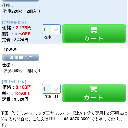
仕様：
強度220kg 2個入り
[ 詳細を閉じる ]
価格：
2,178
円
割引：
10%OFF
カート
在庫：25
定価：2,420円
10-9-9
詳細表示
仕様：
強度250kg 2個入り
[ 詳細を閉じる ]
価格：
3,168
円
割引：
10%OFF
カート
在庫：11
定価：3,520円
下田HPボールベアリング三方サルカン 【泳がせ釣り専用】の不明点に
関するお問合せ、ご注文はTEL：
03-3876-3690
でも承っておりま
す。