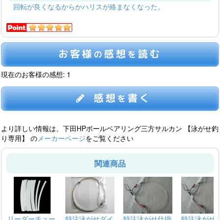
回転が良くなるからかハリスが絡まなくなった。
お客様
感想
読む
の
を
現在のお客様の感想: 1
感想
書く
を
より詳しい情報は、下田HPボールベアリング三方サルカン 【泳がせ釣
り専用】 の
メーカーページ
をご覧ください
関連商品
リーダーチュー
特注泳がせダイ
特注泳がせ仕掛
特注泳がせ