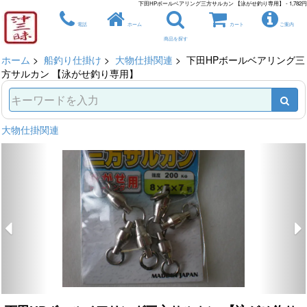
下田HPボールベアリング三方サルカン 【泳がせ釣り専用】 - 1,782円
電話
ホーム
カート
ご案内
商品を探す
ホーム
>
船釣り仕掛け
>
大物仕掛関連
> 下田HPボールベアリング三
方サルカン 【泳がせ釣り専用】
大物仕掛関連