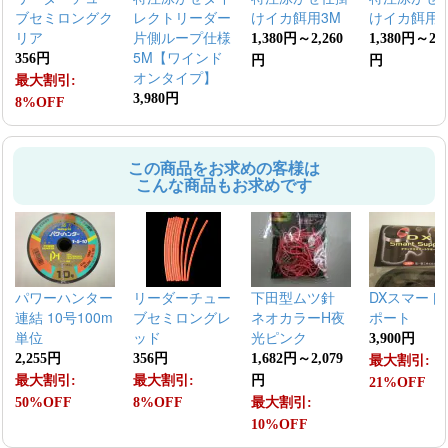
ブセミロングク
レクトリーダー
けイカ餌用3M
けイカ餌用2
リア
片側ループ仕様
1,380円～2,260
1,380円～2,2
5M【ワインド
356円
円
円
オンタイプ】
最大割引:
3,980円
8%OFF
この商品をお求めの客様は
こんな商品もお求めです
パワーハンター
リーダーチュー
下田型ムツ針
DXスマート
連結 10号100m
ブセミロングレ
ネオカラーH夜
ポート
単位
ッド
光ピンク
3,900円
2,255円
356円
1,682円～2,079
最大割引:
最大割引:
最大割引:
円
21%OFF
50%OFF
8%OFF
最大割引:
10%OFF