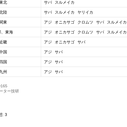
東北
サバ
スルメイカ
北陸
サバ
スルメイカ
ヤリイカ
関東
アジ
オニカサゴ
クロムツ
サバ
スルメイカ
部、東海
アジ
オニカサゴ
クロムツ
サバ
スルメイカ
近畿
アジ
オニカサゴ
サバ
中国
アジ
サバ
四国
アジ
サバ
九州
アジ
サバ
165
ゲーター技研
: 3