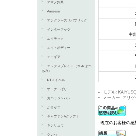
アマノ釣具
Amizesu
アングラーズリパブリック
インターフック
中
エイテック
エイトボディー
エコギア
エックスブレイド（YGK よつ
あみ）
NTスイベル
オーナーばり
モデル: KAIYUSQ
メーカー: アリ
カハラジャパン
がまかつ
キャプテンAクラフト
現在のお客様の感想
キンリュウ
クレハ