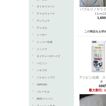
ダミキジャパン
バブルヅノヤリ
11cm
テイルウォーク
1,65
テンリュウ
デュエル
この商品をお求
トーホー
ニッコー化成
ニットウ
ネイチャーボーイズ
ハピソン
ハヤブサ
アジビシ仕掛 ス
バトルシップス
VARIVAS
326
最大割引: 1
バレーヒル
BMOジャパン
フィッシュラボ