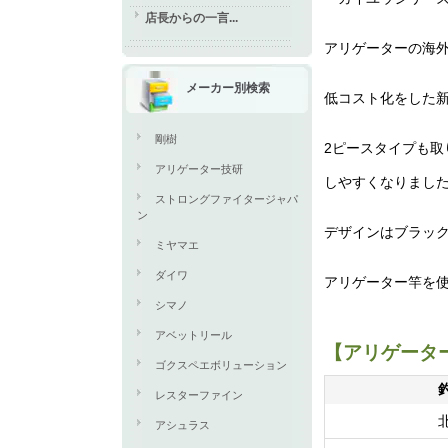
店長からの一言...
アリゲーターの海
メーカー別検索
低コスト化をした
剛樹
2ピースタイプも取
アリゲーター技研
しやすくなりまし
ストロングファイタージャパ
ン
デザインはブラッ
ミヤマエ
ダイワ
アリゲーター竿を
シマノ
アベットリール
【アリゲーター
ゴクスペエボリューション
レスターファイン
アシュラス