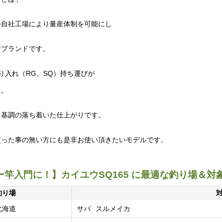
外自社工場により量産体制を可能にし
新ブランドです。
り入れ（RG、SQ）持ち運びが
た。
ク基調の落ち着いた仕上がりです。
使った事の無い方にも是非お使い頂きたいモデルです。
竿入門に！】カイユウSQ165 に最適な釣り場＆対
釣り場
北海道
サバ
スルメイカ