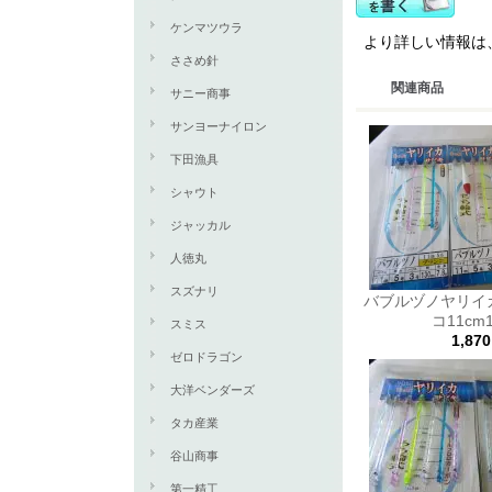
ケンマツウラ
より詳しい情報は、
ささめ針
関連商品
サニー商事
サンヨーナイロン
下田漁具
シャウト
ジャッカル
人徳丸
スズナリ
バブルヅノヤリイ
コ11cm
スミス
1,87
ゼロドラゴン
大洋ベンダーズ
タカ産業
谷山商事
第一精工