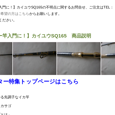
入門に！】カイユウSQ165の不明点に関するお問合せ、ご注文はTEL
ご希望の方はこちら
からお願いします。
ください。
ー竿入門に！】カイユウSQ165 商品説明
ター特集トップページはこちら
かる先調子なイカ竿
ニカサゴ
ズとは」