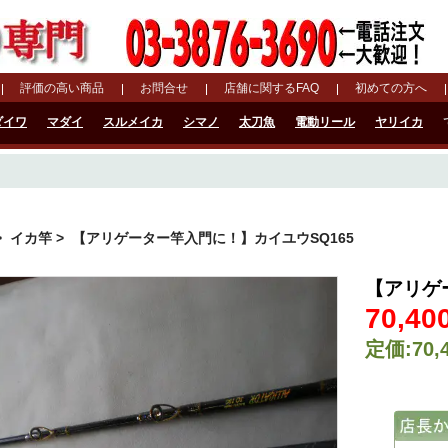
評価の高い商品
お問合せ
店舗に関するFAQ
初めての方へ
ダイワ
マダイ
スルメイカ
シマノ
太刀魚
電動リール
ヤリイカ
>
イカ竿
> 【アリゲーター竿入門に！】カイユウSQ165
【アリゲ
70,40
定価:70,