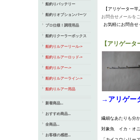
船釣りバッテリー
【アリゲーター竿
船釣りオプションパーツ
お問合せメールを
お気軽にお問合せ
プロ仕様！調理用品
船釣りクーラーボックス
【アリゲータ
船釣りルアーリール->
船釣りルアーロッド->
船釣りルアー->
船釣りルアーライン->
船釣りルアー用品
→アリゲー
新着商品...
おすすめ商品...
繊細なあたりも分
全商品...
対象魚 イカ・オ
お客様の感想...
「カイユウシリー