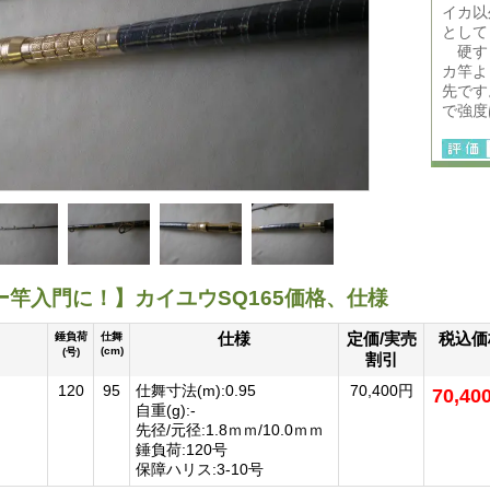
イカ以
として
硬す
カ竿よ
先です
で強度
ー竿入門に！】カイユウSQ165価格、仕様
仕様
定価/実売
税込価
錘負荷
仕舞
(cm)
(号)
割引
120
95
仕舞寸法(m):0.95
70,400円
70,40
自重(g):-
先径/元径:1.8ｍｍ/10.0ｍｍ
錘負荷:120号
保障ハリス:3-10号