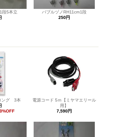
1段5本立
バブルヅノRH11cm1段
円
250円
ロング 3本
電源コード 5ｍ【ミヤマエリール
円
用】
0%OFF
7,590円