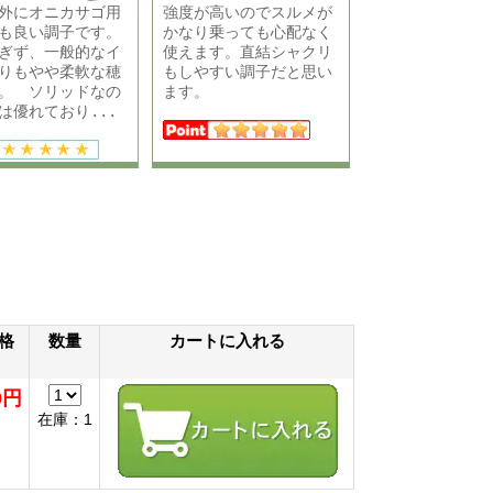
外にオニカサゴ用
強度が高いのでスルメが
も良い調子です。
かなり乗っても心配なく
ぎず、一般的なイ
使えます。直結シャクリ
りもやや柔軟な穂
もしやすい調子だと思い
。 ソリッドなの
ます。
は優れており...
格
数量
カートに入れる
0円
在庫：1