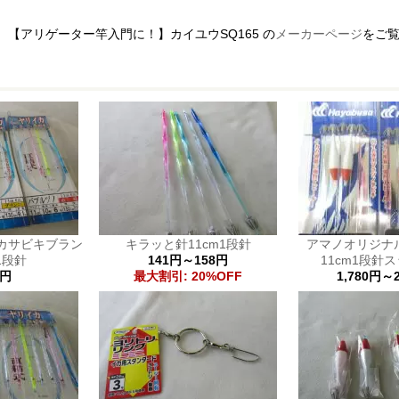
【アリゲーター竿入門に！】カイユウSQ165 の
メーカーページ
をご
カサビキブラン
キラッと針11cm1段針
アマノオリジナ
1段針
141円～158円
11cm1段針
0円
最大割引: 20%OFF
1,780円～2