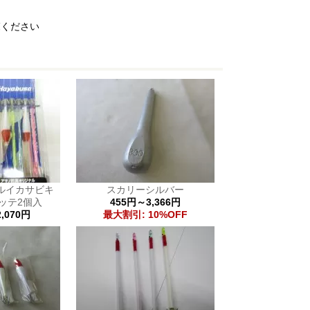
覧ください
ルイカサビキ
スカリーシルバー
スッテ2個入
455円～3,366円
,070円
最大割引: 10%OFF