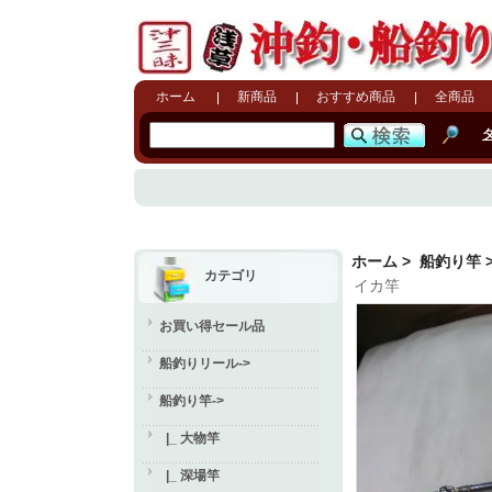
ホーム
新商品
おすすめ商品
全商品
ホーム
>
船釣り竿
カテゴリ
イカ竿
お買い得セール品
船釣りリール->
船釣り竿
->
|_ 大物竿
|_ 深場竿