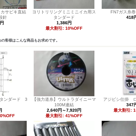
イカサビキ直結
ヨリトリリングミニミニイカ用ス
FN7ガス糸巻
1段針
タンダード
418
0円
1,386円
最大割引: 10%OFF
めの客様はこんな商品もお求めです。
タンダード 3
【強力道糸】ウルトラダイニーマ
アジビシ仕掛 
本
100M連結
347
円
2,640円～7,920円
最大割引: 1
0%OFF
最大割引: 41%OFF