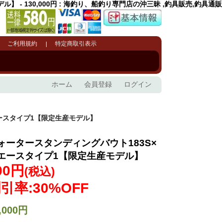
- 130,000円 : 海釣り、船釣り専門店の沖三昧 ,釣具販売,釣具通販
ご利用規約
特定商取引表示
ホーム
会員登録
ログイン
エースタイプ1【限定生産モデル】
ォータースタンディングバウト183S×
エースタイプ1【限定生産モデル】
00円
(税込)
引率:30%OFF
,000円