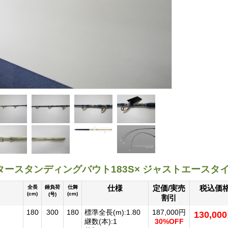
タースタンディングバウト183S× ジャストエースタ
仕様
定価/実売
税込価
全長
錘負荷
仕舞
(cm)
(cm)
(号)
割引
180
300
180
標準全長(m):1.80
187,000円
130,00
継数(本):1
30%OFF