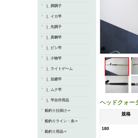
|_ 胴調子
|_ イカ竿
|_ 先調子
|_ 真鯛竿
|_ ビシ竿
|_ 小物竿
|_ ライトゲーム
|_ 並継竿
|_ ムク竿
|_ 竿自作用品
ヘッドクォー
船釣り仕掛け->
規格
船釣りライン・糸->
180
船釣り用品->