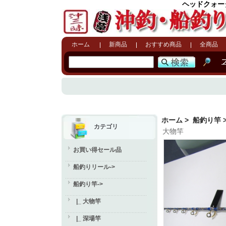
ヘッドクォータ
ホーム
新商品
おすすめ商品
全商品
ホーム
>
船釣り竿
カテゴリ
大物竿
お買い得セール品
船釣りリール->
船釣り竿
->
|_ 大物竿
|_ 深場竿