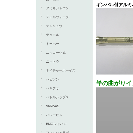
ギンバル付アルミ
ダミキジャパン
テイルウォーク
テンリュウ
デュエル
トーホー
ニッコー化成
ニットウ
ネイチャーボーイズ
ハピソン
竿の曲がりイ
ハヤブサ
バトルシップス
VARIVAS
バレーヒル
BMOジャパン
フィッシュラボ