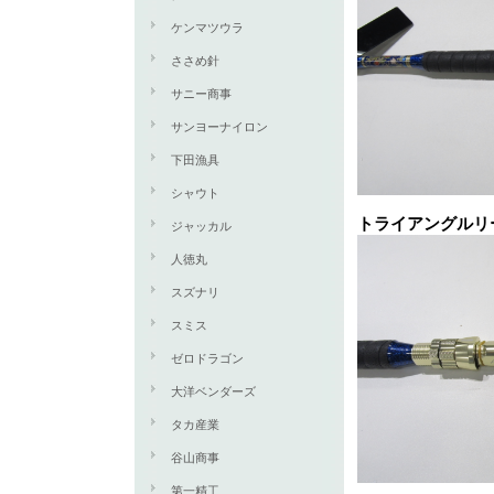
ケンマツウラ
ささめ針
サニー商事
サンヨーナイロン
下田漁具
シャウト
トライアングルリ
ジャッカル
人徳丸
スズナリ
スミス
ゼロドラゴン
大洋ベンダーズ
タカ産業
谷山商事
第一精工