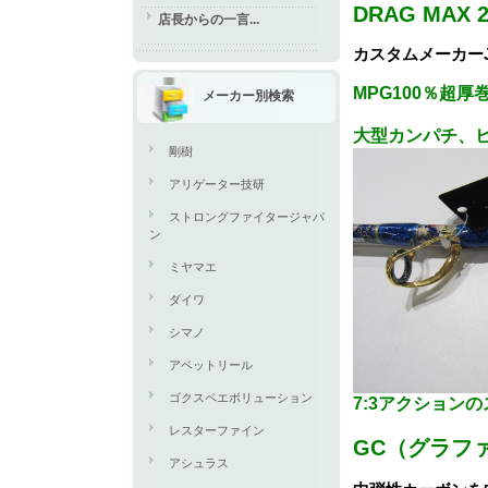
DRAG MAX 2
店長からの一言...
カスタムメーカー
MPG100％超
メーカー別検索
大型カンパチ、ヒ
剛樹
アリゲーター技研
ストロングファイタージャパ
ン
ミヤマエ
ダイワ
シマノ
アベットリール
ゴクスペエボリューション
7:3アクション
レスターファイン
GC（グラフ
アシュラス