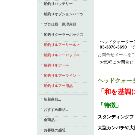
船釣りバッテリー
船釣りオプションパーツ
プロ仕様！調理用品
船釣りクーラーボックス
ヘッドクォーター
船釣りルアーリール->
03-3876-3690
で
お問合せメールを
船釣りルアーロッド->
お気軽にお問合せ
船釣りルアー->
船釣りルアーライン->
ヘッドクォー
船釣りルアー用品
「和を基調
新着商品...
「特徴」
おすすめ商品...
スタンディングフ
全商品...
大型カンパチや大
お客様の感想...