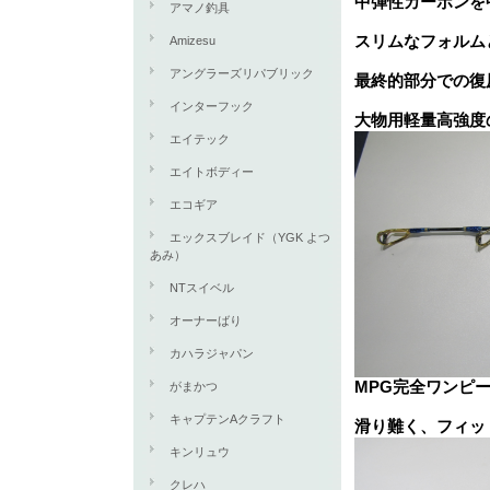
中弾性カーボンを
アマノ釣具
スリムなフォルム
Amizesu
アングラーズリパブリック
最終的部分での復
インターフック
大物用軽量高強度
エイテック
エイトボディー
エコギア
エックスブレイド（YGK よつ
あみ）
NTスイベル
オーナーばり
カハラジャパン
MPG完全ワンピ
がまかつ
キャプテンAクラフト
滑り難く、フィッ
キンリュウ
クレハ