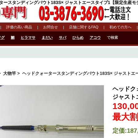
ースタンディングバウト183S× ジャストエースタイプ1【限定生産モデル】 
評価の高い商品
お問合せ
店舗に関するFAQ
初めての方へ
フグ
鯛
ヒラマサ
まだい
サバ
ひらめ
アコウ
で検索
>
大物竿
> ヘッドクォータースタンディングバウト183S× ジャスト
ヘッドク
ジャスト
130,0
最大割
定価:187