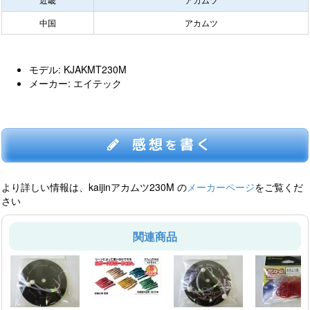
中国
アカムツ
モデル: KJAKMT230M
メーカー: エイテック
感想
書く
を
より詳しい情報は、kaijinアカムツ230M の
メーカーページ
をご覧くだ
さい
関連商品