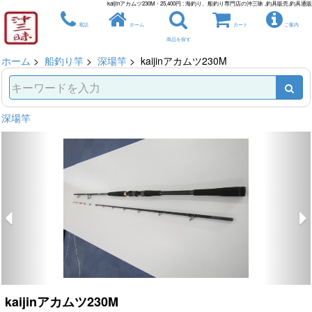
kaijinアカムツ230M - 25,400円 : 海釣り、船釣り専門店の沖三昧 ,釣具販売,釣具通販
電話
ホーム
カート
ご案内
商品を探す
ホーム
>
船釣り竿
>
深場竿
> kaijinアカムツ230M
深場竿
kaijinアカムツ230M