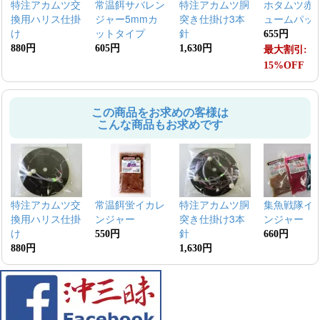
特注アカムツ交
常温餌サバレン
特注アカムツ胴
ホタムツ赤
換用ハリス仕掛
ジャー5mmカ
突き仕掛け3本
ュームパッ
け
ットタイプ
針
655円
880円
605円
1,630円
最大割引:
15%OFF
この商品をお求めの客様は
こんな商品もお求めです
特注アカムツ交
常温餌蛍イカレ
特注アカムツ胴
集魚戦隊イ
換用ハリス仕掛
ンジャー
突き仕掛け3本
ンジャー
け
針
550円
660円
880円
1,630円