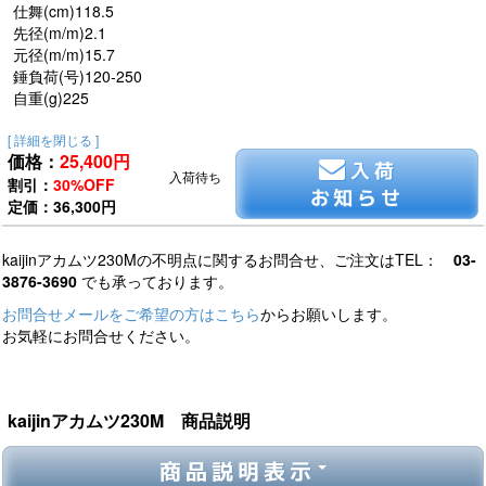
仕舞(cm)118.5
先径(m/m)2.1
元径(m/m)15.7
錘負荷(号)120-250
自重(g)225
[ 詳細を閉じる ]
価格：
25,400
円
入荷
入荷待ち
割引：
30%OFF
お知らせ
定価：36,300円
kaijinアカムツ230Mの不明点に関するお問合せ、ご注文はTEL：
03-
3876-3690
でも承っております。
お問合せメールをご希望の方はこちら
からお願いします。
お気軽にお問合せください。
kaijinアカムツ230M 商品説明
商品説明表示