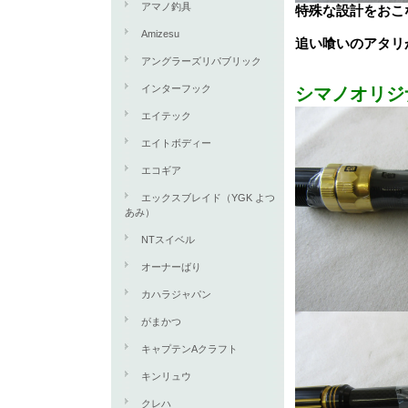
アマノ釣具
特殊な設計をおこ
Amizesu
追い喰いのアタリ
アングラーズリパブリック
インターフック
シマノオリジ
エイテック
エイトボディー
エコギア
エックスブレイド（YGK よつ
あみ）
NTスイベル
オーナーばり
カハラジャパン
がまかつ
キャプテンAクラフト
キンリュウ
クレハ