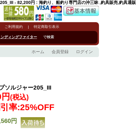
5_III - 82,200円 : 海釣り、船釣り専門店の沖三昧 ,釣具販売,釣具通販
ご利用規約
特定商取引表示
タンディングファイター
で検索
ホーム
会員登録
ログイン
プソルジャー205_III
0円
(税込)
引率:25%OFF
,560円