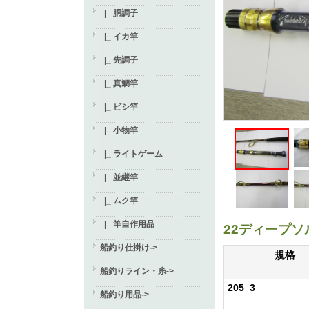
|_ 胴調子
|_ イカ竿
|_ 先調子
|_ 真鯛竿
|_ ビシ竿
|_ 小物竿
|_ ライトゲーム
|_ 並継竿
|_ ムク竿
|_ 竿自作用品
22ディープソル
船釣り仕掛け->
規格
船釣りライン・糸->
205_3
船釣り用品->