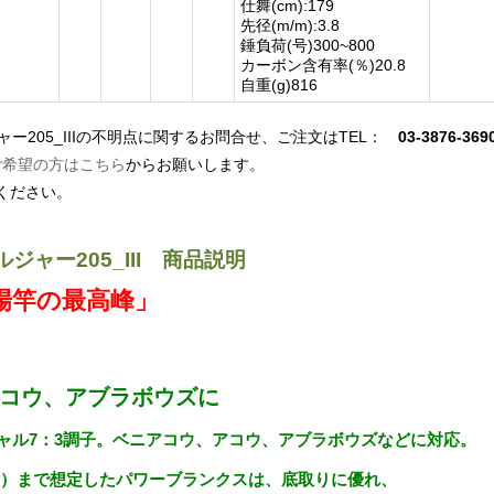
仕舞(cm):179
先径(m/m):3.8
錘負荷(号)300~800
カーボン含有率(％)20.8
自重(g)816
ャー205_IIIの不明点に関するお問合せ、ご注文はTEL：
03-3876-369
ご希望の方はこちら
からお願いします。
ください。
ジャー205_III 商品説明
場竿の最高峰」
ベニアコウ、アブラボウズに
ャル7：3調子。ベニアコウ、アコウ、アブラボウズなどに対応。
3kg）まで想定したパワーブランクスは、底取りに優れ、