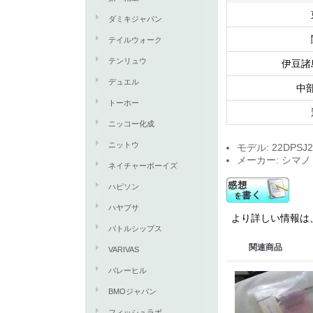
ダミキジャパン
テイルウォーク
テンリュウ
伊豆諸
デュエル
中
トーホー
ニッコー化成
ニットウ
モデル: 22DPSJ20
メーカー: シマノ
ネイチャーボーイズ
ハピソン
ハヤブサ
より詳しい情報は、2
バトルシップス
関連商品
VARIVAS
バレーヒル
BMOジャパン
フィッシュラボ