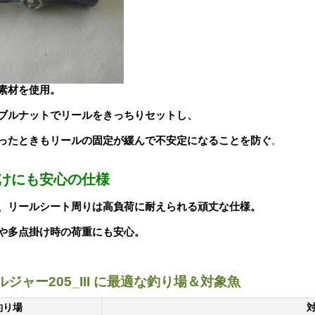
素材を使用。
ブルナットでリールをきっちりセットし、
ったときもリールの固定が緩んで不安定になることを防ぐ
。
けにも安心の仕様
、リールシート周りは高負荷に耐えられる頑丈な仕様。
や多点掛け時の荷重にも安心。
ルジャー205_III に最適な釣り場＆対象魚
釣り場