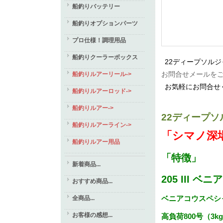
船釣りバッテリー
船釣りオプションパーツ
プロ仕様！調理用品
船釣りクーラーボックス
22ディープソルジ
お問合せメールを
船釣りルアーリール->
お気軽にお問合せ
船釣りルアーロッド->
船釣りルアー->
22ディープソル
船釣りルアーライン->
「シマノ深
船釣りルアー用品
「特徴」
新着商品...
205 III 
おすすめ商品...
ベニアコウスペシ
全商品...
お客様の感想...
高負荷800号（