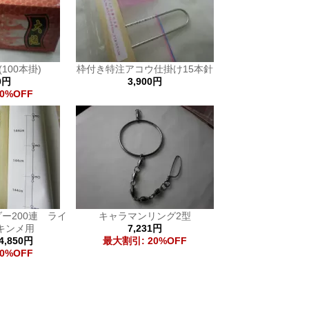
100本掛)
枠付き特注アコウ仕掛け15本針
0円
3,900円
0%OFF
ー200連 ライ
キャラマンリング2型
キンメ用
7,231円
4,850円
最大割引: 20%OFF
0%OFF