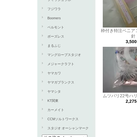
フジワラ
Boomers
ベルモント
枠付き特注ベニア
針
ボーズレス
3,50
まるふじ
マングローブスタジオ
メジャークラフト
ヤマカワ
ヤマガブランクス
ヤマシタ
ムツバリ22号ハ
KT関東
2,27
カーメイト
CCMソルトワークス
スタジオ オーシャンマーク