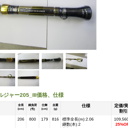
ジャー205_III価格、仕様
仕様
定価/
全長
錘負荷
仕舞
自重
(cm)
(cm)
(g)
(号)
割引
206
800
179
816
標準全長(m):2.06
109,5
継数(本):2
25%O