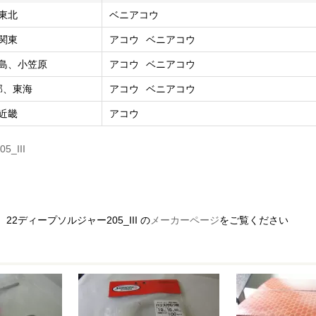
東北
ベニアコウ
関東
アコウ
ベニアコウ
島、小笠原
アコウ
ベニアコウ
部、東海
アコウ
ベニアコウ
近畿
アコウ
5_III
2ディープソルジャー205_III の
メーカーページ
をご覧ください