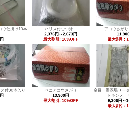
コウ仕掛け10本
ハリス付むつ針
アコウさがり(
2,376円～2,673円
11,90
0円
最大割引: 10%OFF
最大割引: 1
リス付30本入り
ベニアコウさがり
金目一番深場リーダ
5円
13,900円
トキンメ、
最大割引: 10%OFF
9,306円～1
最大割引: 1