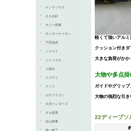
ケンマツウラ
ささめ針
サニー商事
サンヨーナイロン
軽くて強いアルミ
下田漁具
クッション付きダ
シャウト
大きな負荷がかか
ジャッカル
人徳丸
大物や多点掛
スズナリ
ガイドやグリップ
スミス
ゼロドラゴン
大物の強烈な引き
大洋ベンダーズ
タカ産業
22ディープソ
谷山商事
第一精工