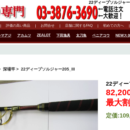
22ディープソルジャー20
評価の高い商品
お問合せ
店舗に関するFAQ
初めての方へ
ZEALOT
シマアジ
アカムツ
下田漁具
太刀魚
ベニアコウ
NEWス
>
深場竿
> 22ディープソルジャー205_III
22ディー
82,20
最大割
定価:109