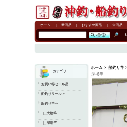
ホーム
新商品
おすすめ商品
全商品
ホーム
>
船釣り竿
カテゴリ
深場竿
お買い得セール品
船釣りリール->
船釣り竿
->
|_ 大物竿
|_ 深場竿