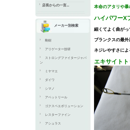
店長からの一言...
本命のアタリや暴
ハイパワーX
メーカー別検索
細くてよく曲がっ
ブランクスの最外
剛樹
アリゲーター技研
ネジレやすさによ
ストロングファイタージャパ
エキサイトト
ン
ミヤマエ
ダイワ
シマノ
アベットリール
ゴクスペエボリューション
レスターファイン
アシュラス