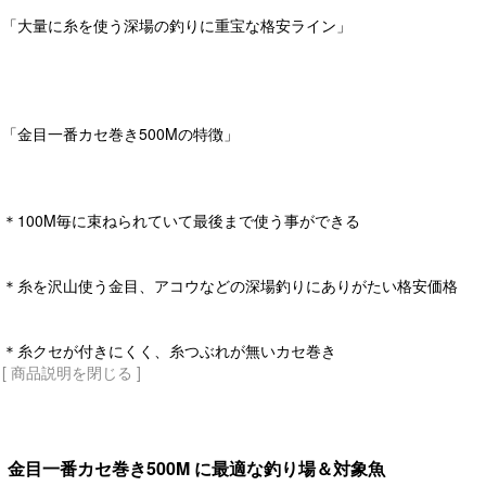
「大量に糸を使う深場の釣りに重宝な格安ライン」
「金目一番カセ巻き500Mの特徴」
＊100M毎に束ねられていて最後まで使う事ができる
＊糸を沢山使う金目、アコウなどの深場釣りにありがたい格安価格
＊糸クセが付きにくく、糸つぶれが無いカセ巻き
[ 商品説明を閉じる ]
金目一番カセ巻き500M に最適な釣り場＆対象魚