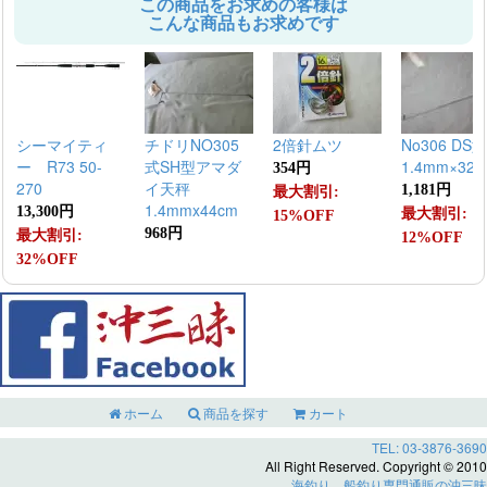
この商品をお求めの客様は
こんな商品もお求めです
シーマイティ
チドリNO305
2倍針ムツ
No306 DS型
ー R73 50-
式SH型アマダ
1.4mm×32c
354円
270
イ天秤
1,181円
最大割引:
1.4mmx44cm
13,300円
最大割引:
15%OFF
968円
最大割引:
12%OFF
32%OFF
ホーム
商品を探す
カート
TEL: 03-3876-3690
All Right Reserved. Copyright © 2010
海釣り、船釣り専門通販の沖三昧