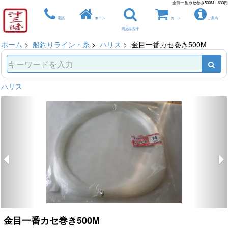
金目一番カセ巻き500M - 630円
電話
ホーム
カート
ご案内
商品を探す
ホーム
>
船釣りライン・糸
>
ハリス
> 金目一番カセ巻き500M
ハリス
金目一番カセ巻き500M