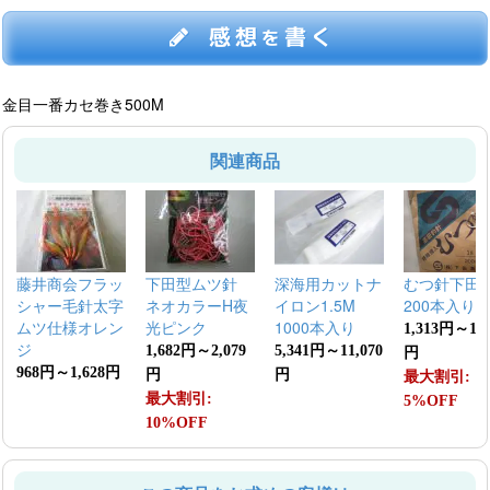
感想
書く
を
金目一番カセ巻き500M
関連商品
藤井商会フラッ
下田型ムツ針
深海用カットナ
むつ針下田
シャー毛針太字
ネオカラーH夜
イロン1.5M
200本入り
ムツ仕様オレン
光ピンク
1000本入り
1,313円～1,7
ジ
1,682円～2,079
5,341円～11,070
円
968円～1,628円
円
円
最大割引:
最大割引:
5%OFF
10%OFF