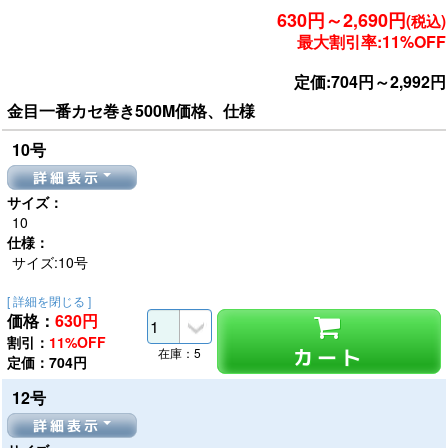
630円～2,690円
(税込)
最大割引率:11%OFF
定価:704円～2,992円
金目一番カセ巻き500M価格、仕様
10号
詳細表示
サイズ：
10
仕様：
サイズ:10号
[ 詳細を閉じる ]
価格：
630
円
割引：
11%OFF
カート
在庫：5
定価：704円
12号
詳細表示