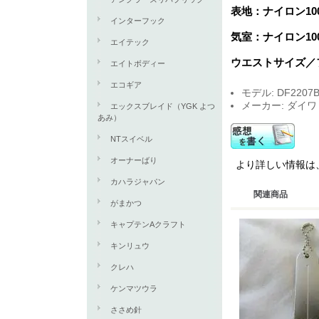
表地：ナイロン10
インターフック
気室：ナイロン100
エイテック
ウエストサイズ／フ
エイトボディー
エコギア
モデル: DF2207
メーカー: ダイワ
エックスブレイド（YGK よつ
あみ）
NTスイベル
オーナーばり
より詳しい情報は
カハラジャパン
関連商品
がまかつ
キャプテンAクラフト
キンリュウ
クレハ
ケンマツウラ
ささめ針