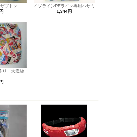
用ザブトン
イゾラインPEライン専用ハサミ
0円
1,344円
手作り 大漁袋
大
5円