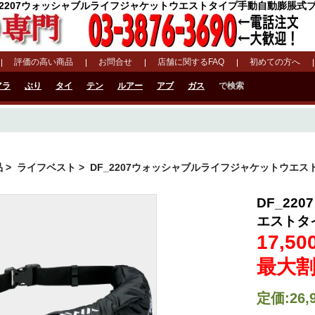
_2207ウォッシャブルライフジャケットウエストタイプ手動自動膨脹式ブラック
評価の高い商品
お問合せ
店舗に関するFAQ
初めての方へ
アラ
ぶり
タイ
テン
ルアー
アブ
ガス
で検索
品
>
ライフベスト
> DF_2207ウォッシャブルライフジャケットウエ
DF_2
エストタ
17,50
最大割
定価:26,