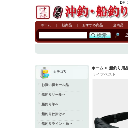
DF
ホーム
新商品
おすすめ商品
全商品
ホーム
>
船釣り用
カテゴリ
ライフベスト
お買い得セール品
船釣りリール->
船釣り竿->
船釣り仕掛け->
船釣りライン・糸->