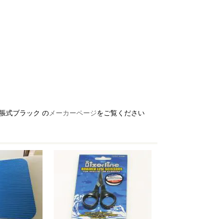
脹式ブラック の
メーカーページ
をご覧ください