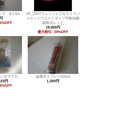
プ 太1.8m
DF_2207ウォッシャブルライフジ
2円
ャケットウエストタイプ手動自動
0%OFF
膨脹式レッド
19,000円
最大割引: 29%OFF
キハダマグロ
超撥水スプレー420ml
823円
1,350円
5%OFF