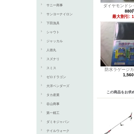
サニー商事
ダイヤモンドシ
880
サンヨーナイロン
最大割引: 1
下田漁具
シャウト
ジャッカル
人徳丸
スズナリ
スミス
防水ラゲージカバ
1,56
ゼロドラゴン
大洋ベンダーズ
この商品をお求
タカ産業
谷山商事
第一精工
ダミキジャパン
テイルウォーク