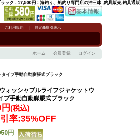
 - 17,500円 : 海釣り、船釣り専門店の沖三昧 ,釣具販売,釣具通販
ご利用規約
特定商取引表示
ホーム
会員登録
ログイン
ストタイプ手動自動膨脹式ブラック
207ウォッシャブルライフジャケットウ
イプ手動自動膨脹式ブラック
0円
(税込)
引率:35%OFF
950円