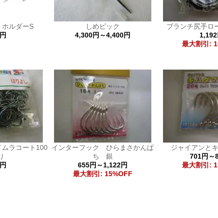
トホルダーS
しめピック
ブランチ尻手ロー
0円
4,300円～4,400円
1,19
最大割引: 1
ムラコート100
インターフック ひらまさかんぱ
ジャイアンと
り
ち 銀
701円～
5円
655円～1,122円
最大割引: 1
最大割引: 15%OFF