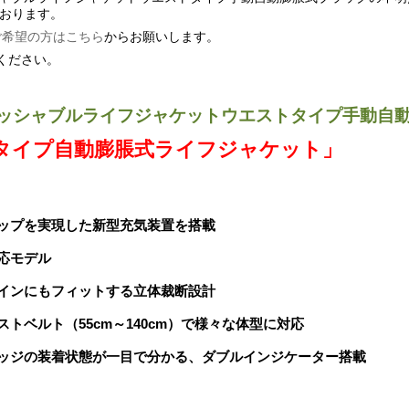
おります。
ご希望の方はこちら
からお願いします。
ください。
7ウォッシャブルライフジャケットウエストタイプ手動自
タイプ
自動膨脹式
ライフジャケット」
ップを実現した新型充気装置を搭載
応モデル
インにもフィットする立体裁断設計
トベルト（55cm～140cm）で様々な体型に対応
ッジの装着状態が一目で分かる、ダブルインジケーター搭載