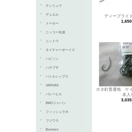
テンリュウ
デュエル
ディープライ
1,65
トーホー
ニッコー化成
ニットウ
ネイチャーボーイズ
ハピソン
ハヤブサ
バトルシップス
VARIVAS
ホタ針普通地 ケイ
バレーヒル
本入
3,03
BMOジャパン
フィッシュラボ
フジワラ
Boomers