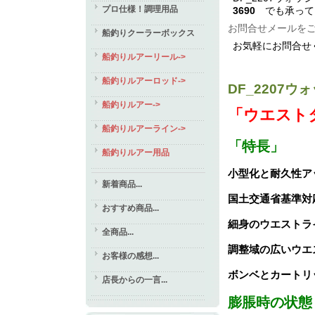
プロ仕様！調理用品
3690
でも承って
お問合せメールを
船釣りクーラーボックス
お気軽にお問合せ
船釣りルアーリール->
船釣りルアーロッド->
DF_220
船釣りルアー->
「ウエスト
船釣りルアーライン->
「特長」
船釣りルアー用品
小型化と耐久性ア
新着商品...
国土交通省基準対
おすすめ商品...
細身のウエストラ
全商品...
調整域の広いウエス
お客様の感想...
ボンベとカートリ
店長からの一言...
膨脹時の状態