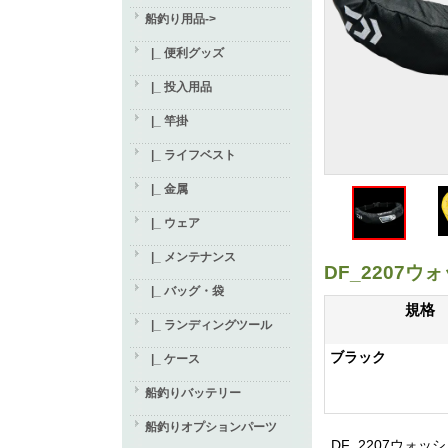
船釣り用品
->
|_ 便利グッズ
|_ 投入用品
|_ 竿掛
|_ ライフベスト
|_ 金属
|_ ウェア
|_ メンテナンス
DF_220
|_ バッグ・袋
規格
|_ ランディングツール
ブラック
|_ ケース
船釣りバッテリー
船釣りオプションパーツ
DF_2207ウ