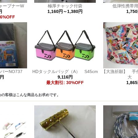
ャープナーW
極厚チャック付袋
低弾性携帯
円
1,160円～1,380円
1,75
6%OFF
ーNO737
HDタックルバッグ（A） S45cm
【大漁祈願】 
0円
9,116円
最大割引: 30%OFF
1,86
めの客様はこんな商品もお求めです。