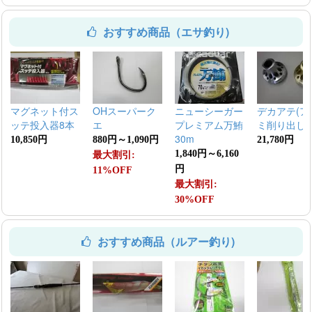
おすすめ商品（エサ釣り)
マグネット付ス
OHスーパーク
ニューシーガー
デカアテ(ア
ッテ投入器8本
エ
プレミアム万鮪
ミ削り出し)
30m
10,850円
880円～1,090円
21,780円
1,840円～6,160
最大割引:
円
11%OFF
最大割引:
30%OFF
おすすめ商品（ルアー釣り)