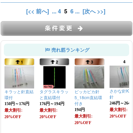
[<< 前へ]
...
4
5
6
...
[次へ >>]
条件変更
売れ筋ランキング
4
1
2
3
さかな針KA
キラッと針直結
タグラスキラッ
ピッカピカ針
針
環付
と直結環付
5_18cm直結環
付き
246円～264
150円～176円
176円～194円
194円
最大割引:
最大割引:
最大割引:
最大割引:
20%OFF
20%OFF
20%OFF
20%OFF