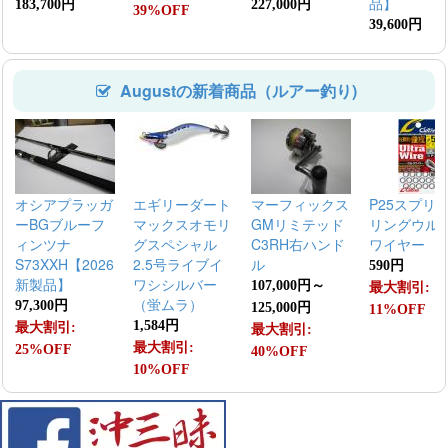
品】
183,700円
227,000円
39%OFF
39,600円
Augustの新着商品（ルアー釣り)
オシアプラッガ
エギリーダート
マーフィックス
P25スプリ
ーBGブルーフ
マックスオモリ
GMリミテッド
リングウル
ィンツナ
グスペシャル
C3RH右ハンド
ワイヤー
S73XXH【2026
2.5号ライブイ
ル
590円
新製品】
ワシシルバー
107,000円～
最大割引:
（蛍ムラ）
97,300円
125,000円
11%OFF
1,584円
最大割引:
最大割引:
最大割引:
25%OFF
40%OFF
10%OFF