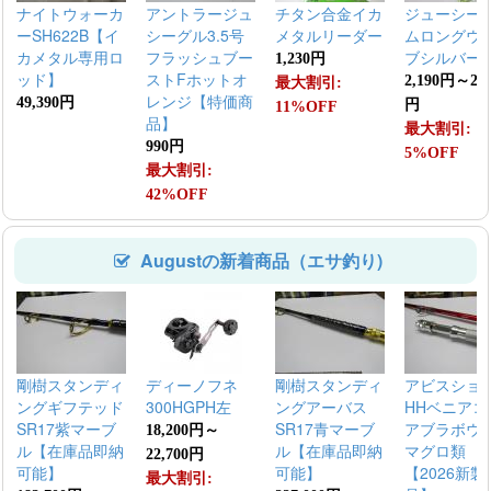
ナイトウォーカ
アントラージュ
チタン合金イカ
ジューシー
ーSH622B【イ
シーグル3.5号
メタルリーダー
ムロングウ
カメタル専用ロ
フラッシュブー
ブシルバー
1,230円
ッド】
ストFホットオ
2,190円～2,6
最大割引:
レンジ【特価商
49,390円
円
11%OFF
品】
最大割引:
990円
5%OFF
最大割引:
42%OFF
Augustの新着商品（エサ釣り)
剛樹スタンディ
ディーノフネ
剛樹スタンディ
アビスショ
ングギフテッド
300HGPH左
ングアーバス
HHベニアコ
SR17紫マーブ
SR17青マーブ
アブラボウ
18,200円～
ル【在庫品即納
ル【在庫品即納
マグロ類
22,700円
可能】
可能】
【2026新製
最大割引: