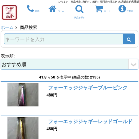
ひらまさ 商品検索 : 海釣り、船釣り専門店の沖三昧 ,釣具販売,釣具通販
電話
ホーム
カート
ご案内
商品を探す
ホーム
> 商品検索
表示順:
41
から
50
を表示中 (商品の数:
2135
)
フォーエッジジャギーブルーピンク
480円
フォーエッジジャギーレッドゴールド
480円